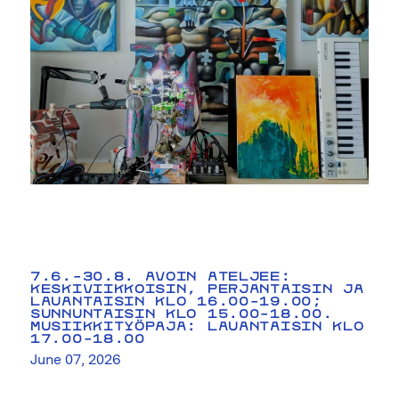
7.6.–30.8. AVOIN ATELJEE:
KESKIVIIKKOISIN, PERJANTAISIN JA
LAUANTAISIN KLO 16.00–19.00;
SUNNUNTAISIN KLO 15.00–18.00.
MUSIIKKITYÖPAJA: LAUANTAISIN KLO
17.00–18.00
June 07, 2026