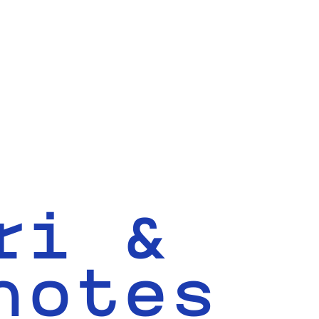
ri &
notes