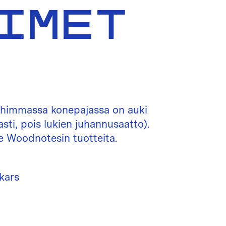
OIMET
himmassa konepajassa on auki
asti, pois lukien juhannusaatto).
e Woodnotesin tuotteita.
skars