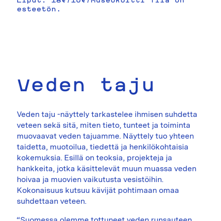
esteetön.
Veden taju
Veden taju -näyttely tarkastelee ihmisen suhdetta
veteen sekä sitä, miten tieto, tunteet ja toiminta
muovaavat veden tajuamme. Näyttely tuo yhteen
taidetta, muotoilua, tiedettä ja henkilökohtaisia
kokemuksia. Esillä on teoksia, projekteja ja
hankkeita, jotka käsittelevät muun muassa veden
hoivaa ja muovien vaikutusta vesistöihin.
Kokonaisuus kutsuu kävijät pohtimaan omaa
suhdettaan veteen.
“Suomessa olemme tottuneet veden runsauteen,