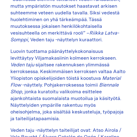
mutta ympäristön muutokset haastavat arkisen
suhteemme veteen uudella tavalla. Siksi vedestä
huolehtiminen on yhä tärkeämpää. Tässä
muutoksessa jokaisen henkilökohtaisella
vesisuhteella on merkittävä rooli” –
Riikka Latva-
Somppi
, Veden taju -näyttelyn kuraattori.
Luovin tuottama päänäyttelykokonaisuus
levittäytyy Viljamakasiinin kolmeen kerrokseen.
Veden taju
sijaitsee rakennuksen ylimmässä
kerroksessa. Keskimmäisen kerroksen valtaa Aalto
Yliopiston opiskelijoiden töistä koostuva
Material
Flow
-näyttely. Pohjakerroksessa toimii
Biennale
Shop
, jonka kuratoitu valikoima esittelee
ajankohtaista suomalaista muotoilua ja käsityötä.
Näyttelyiden ympärille rakentuu myös
oheisohjelma, joka sisältää keskusteluja, työpajoja
ja taiteilijatapaamisia.
Veden taju -näyttelyn taiteilijat ovat: Atso Airola /
Vala Boucht / Álvaro Catalán de Ocón / Karoline