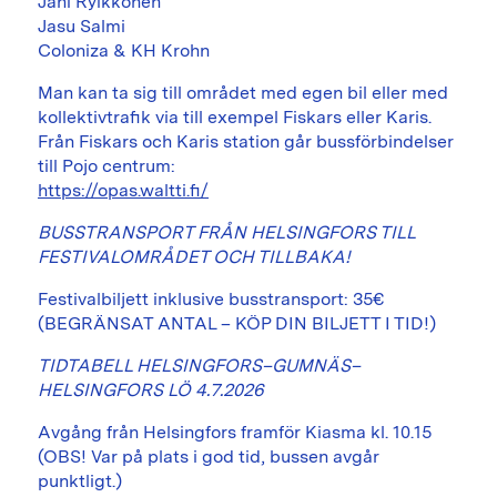
Jani Ryikkönen
Jasu Salmi
Coloniza & KH Krohn
Man kan ta sig till området med egen bil eller med
kollektivtrafik via till exempel Fiskars eller Karis.
Från Fiskars och Karis station går bussförbindelser
till Pojo centrum:
https://opas.waltti.fi/
BUSSTRANSPORT FRÅN HELSINGFORS TILL
FESTIVALOMRÅDET OCH TILLBAKA!
Festivalbiljett inklusive busstransport: 35€
(BEGRÄNSAT ANTAL – KÖP DIN BILJETT I TID!)
TIDTABELL HELSINGFORS–GUMNÄS–
HELSINGFORS LÖ 4.7.2026
Avgång från Helsingfors framför Kiasma kl. 10.15
(OBS! Var på plats i god tid, bussen avgår
punktligt.)