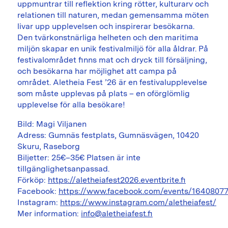
uppmuntrar till reflektion kring rötter, kulturarv och
relationen till naturen, medan gemensamma möten
livar upp upplevelsen och inspirerar besökarna.
Den tvärkonstnärliga helheten och den maritima
miljön skapar en unik festivalmiljö för alla åldrar. På
festivalområdet finns mat och dryck till försäljning,
och besökarna har möjlighet att campa på
området. Aletheia Fest ’26 är en festivalupplevelse
som måste upplevas på plats – en oförglömlig
upplevelse för alla besökare!
Bild: Magi Viljanen
Adress: Gumnäs festplats, Gumnäsvägen, 10420
Skuru, Raseborg
Biljetter: 25€–35€ Platsen är inte
tillgänglighetsanpassad.
Förköp:
https://aletheiafest2026.eventbrite.fi
Facebook:
https://www.facebook.com/events/1640807
Instagram:
https://www.instagram.com/aletheiafest/
Mer information:
info@aletheiafest.fi