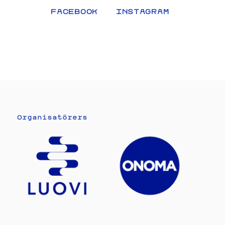
ledda av konstnärer, formgivare och gallerier i
FACEBOOK
INSTAGRAM
området. Det är möjligt att ordna många olika slags
tvärkonstnärliga evenemang, som utställningar,
visningar, studiobesök, konstpromenader samt
konstnärsmiddagar och fester. Det är möjligt att
skicka in en ansökan fram till 27.2. Formuläret och
övriga detaljer hittar du
här.
Organisatörers